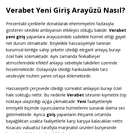
Verabet Yeni Giriş Arayüzü Nasıl?
Prezentabl içeriklerle donatılarak ehemmiyetini fazlasıyla
gösteren sitedeki ambiyansın etkileyici olduğu bakidir.
Verabet
yeni giriş
yapanlara arayüzündeki sadelikle hizmet ettiği gayet
net durum olmaktadır. Böylelikle hassasiyetiyle tanınan
kurumsal kimliğe sahip şirketin izlediği elegant anlayış burayı
özel hale sokmaktadır. Aynı zamanda fevkalbeşer
atmosferindeki efektif anlayışı sebebiyle takdirleri üzerinde
hissetmektedir. Dolayısıyla izlediği harikuladedeki tarz
vesilesiyle mühim yanını ortaya dökmektedir.
Hassasiyetli çerçevede izlediği sürrealist anlayışın burayı özel
hale soktuğu nettir. Bu nedenle
Verabet
sitesinin kıymetini top
noktaya ulaştırdığı açığa çıkmaktadır.
Yeni
faaliyetleriyle
emniyetli biçimde oyuncularına hizmetlerini sunarak daima ses
getirmektedir. Ayrıca
giriş
yapanların ihtişamlı ortamda
bayağılıktan uzakta faaliyetlerle karşı karşıya kalacakları nettir.
Kısacası vukuatsız tarafıyla marjinalist ürünleri bünyesinde