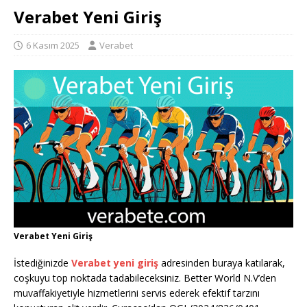
Verabet Yeni Giriş
6 Kasım 2025
Verabet
Verabet Yeni Giriş
İstediğinizde
Verabet yeni giriş
adresinden buraya katılarak,
coşkuyu top noktada tadabileceksiniz. Better World N.V’den
muvaffakiyetiyle hizmetlerini servis ederek efektif tarzını