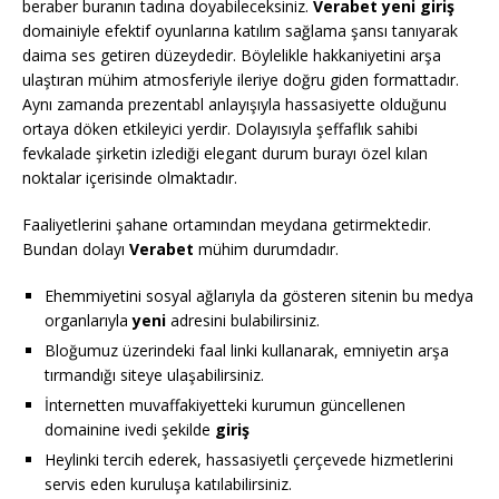
beraber buranın tadına doyabileceksiniz.
Verabet yeni giriş
domainiyle efektif oyunlarına katılım sağlama şansı tanıyarak
daima ses getiren düzeydedir. Böylelikle hakkaniyetini arşa
ulaştıran mühim atmosferiyle ileriye doğru giden formattadır.
Aynı zamanda prezentabl anlayışıyla hassasiyette olduğunu
ortaya döken etkileyici yerdir. Dolayısıyla şeffaflık sahibi
fevkalade şirketin izlediği elegant durum burayı özel kılan
noktalar içerisinde olmaktadır.
Faaliyetlerini şahane ortamından meydana getirmektedir.
Bundan dolayı
Verabet
mühim durumdadır.
Ehemmiyetini sosyal ağlarıyla da gösteren sitenin bu medya
organlarıyla
yeni
adresini bulabilirsiniz.
Bloğumuz üzerindeki faal linki kullanarak, emniyetin arşa
tırmandığı siteye ulaşabilirsiniz.
İnternetten muvaffakiyetteki kurumun güncellenen
domainine ivedi şekilde
giriş
Heylinki tercih ederek, hassasiyetli çerçevede hizmetlerini
servis eden kuruluşa katılabilirsiniz.