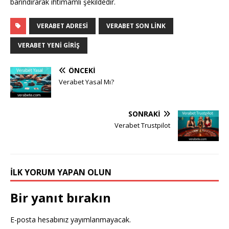
barındırarak ihtimamlı şekildedir.
VERABET ADRESI
VERABET SON LINK
VERABET YENI GIRIŞ
ÖNCEKI
Verabet Yasal Mı?
SONRAKI
Verabet Trustpilot
İLK YORUM YAPAN OLUN
Bir yanıt bırakın
E-posta hesabınız yayımlanmayacak.