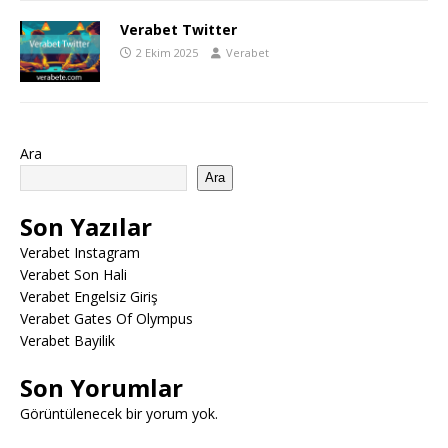
Verabet Twitter
2 Ekim 2025
Verabet
Ara
Ara
Son Yazılar
Verabet Instagram
Verabet Son Hali
Verabet Engelsiz Giriş
Verabet Gates Of Olympus
Verabet Bayilik
Son Yorumlar
Görüntülenecek bir yorum yok.