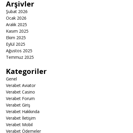
Arşivler
Şubat 2026
Ocak 2026
Aralık 2025
Kasım 2025
Ekim 2025
Eylül 2025
Ağustos 2025
Temmuz 2025
Kategoriler
Genel
Verabet Aviator
Verabet Casino
Verabet Forum
Verabet Giriş
Verabet Hakkında
Verabet İletişim
Verabet Mobil
Verabet Ödemeler