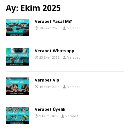
Ay:
Ekim 2025
Verabet Yasal Mı?
30 Ekim 2025
Verabet
Verabet Whatsapp
23 Ekim 2025
Verabet
Verabet Vip
16 Ekim 2025
Verabet
Verabet Üyelik
9 Ekim 2025
Verabet