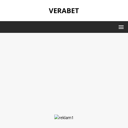
VERABET