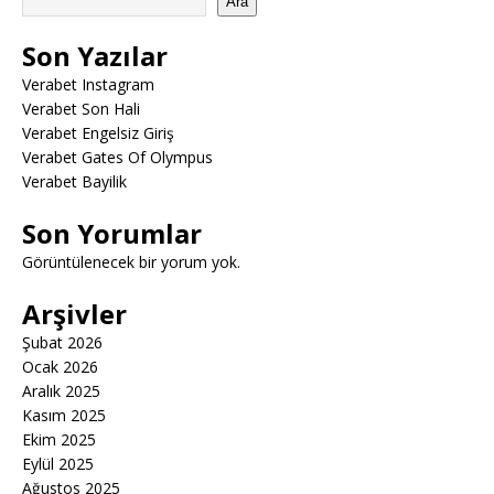
Ara
Son Yazılar
Verabet Instagram
Verabet Son Hali
Verabet Engelsiz Giriş
Verabet Gates Of Olympus
Verabet Bayilik
Son Yorumlar
Görüntülenecek bir yorum yok.
Arşivler
Şubat 2026
Ocak 2026
Aralık 2025
Kasım 2025
Ekim 2025
Eylül 2025
Ağustos 2025