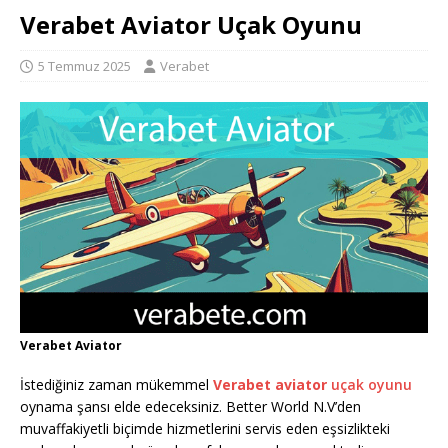
Verabet Aviator Uçak Oyunu
5 Temmuz 2025
Verabet
Verabet Aviator
İstediğiniz zaman mükemmel
Verabet aviator
uçak oyunu
oynama şansı elde edeceksiniz. Better World N.V’den
muvaffakiyetli biçimde hizmetlerini servis eden eşsizlikteki