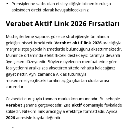
Prensiplerine sadık olan etkileyiciliğiyle bilinen kuruluşa
apksinden direkt olarak kavuşabileceksiniz.
Verabet Aktif Link 2026 Fırsatları
Müthiş ilerleme yaparak güzelce stratejileriyle ön alanda
geldiğini hissettirmektedir.
Verabet aktif link 2026
aracılığıyla
marjinalistçe yapıda hizmetlerde bulunduğunu aksettirmektedir.
Mühimce ortamında efektiflikteki destekleyici tarafıyla devamlı
üye çeken düzeydedir. Böylece üyelerinin menfaatlerine göre
faaliyetlerini aralıksızca aksettiren sitede rahatta kalacağınız
gayet nettir. Aynı zamanda A klas tutumuyla
mükemmeliyetçilikteki tarafını açığa çıkartan uluslararası
kurumdur.
Cezbedici duruşuyla tanınan marka konumundadır. Bu sebeple
Verabet
şahane çerçevededir. Zira
aktif
domainiyle fevkalade
stildedir. Nitekim
link
aracılığıyla efektifçe formattadır. Ayrıca
2026
adresiyle kayda değerdir.