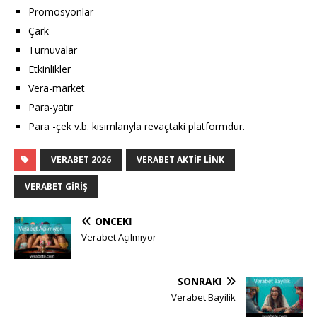
Promosyonlar
Çark
Turnuvalar
Etkinlikler
Vera-market
Para-yatır
Para -çek v.b. kısımlarıyla revaçtaki platformdur.
VERABET 2026
VERABET AKTIF LINK
VERABET GIRIŞ
ÖNCEKI
Verabet Açılmıyor
SONRAKI
Verabet Bayilik