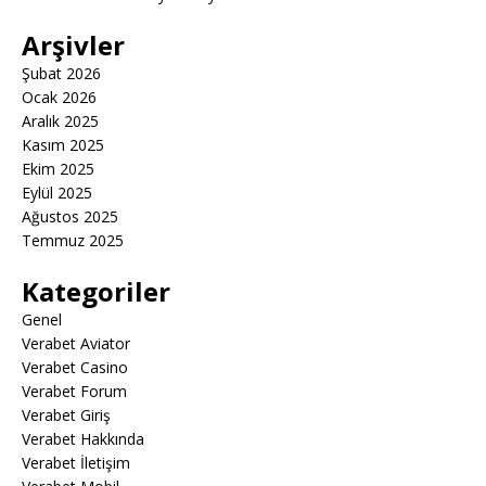
Arşivler
Şubat 2026
Ocak 2026
Aralık 2025
Kasım 2025
Ekim 2025
Eylül 2025
Ağustos 2025
Temmuz 2025
Kategoriler
Genel
Verabet Aviator
Verabet Casino
Verabet Forum
Verabet Giriş
Verabet Hakkında
Verabet İletişim