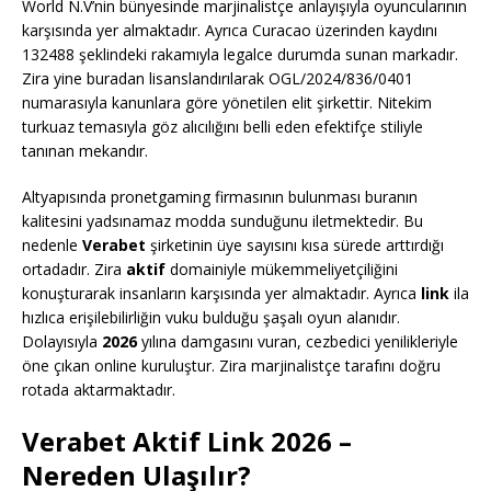
World N.V’nin bünyesinde marjinalistçe anlayışıyla oyuncularının
karşısında yer almaktadır. Ayrıca Curacao üzerinden kaydını
132488 şeklindeki rakamıyla legalce durumda sunan markadır.
Zira yine buradan lisanslandırılarak OGL/2024/836/0401
numarasıyla kanunlara göre yönetilen elit şirkettir. Nitekim
turkuaz temasıyla göz alıcılığını belli eden efektifçe stiliyle
tanınan mekandır.
Altyapısında pronetgaming firmasının bulunması buranın
kalitesini yadsınamaz modda sunduğunu iletmektedir. Bu
nedenle
Verabet
şirketinin üye sayısını kısa sürede arttırdığı
ortadadır. Zira
aktif
domainiyle mükemmeliyetçiliğini
konuşturarak insanların karşısında yer almaktadır. Ayrıca
link
ila
hızlıca erişilebilirliğin vuku bulduğu şaşalı oyun alanıdır.
Dolayısıyla
2026
yılına damgasını vuran, cezbedici yenilikleriyle
öne çıkan online kuruluştur. Zira marjinalistçe tarafını doğru
rotada aktarmaktadır.
Verabet Aktif Link 2026 –
Nereden Ulaşılır?