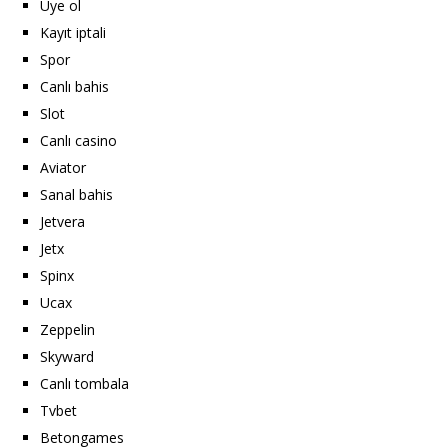
Üye ol
Kayıt iptali
Spor
Canlı bahis
Slot
Canlı casino
Aviator
Sanal bahis
Jetvera
Jetx
Spinx
Ucax
Zeppelin
Skyward
Canlı tombala
Tvbet
Betongames