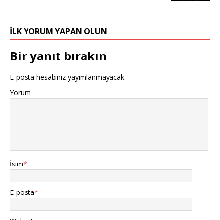
İLK YORUM YAPAN OLUN
Bir yanıt bırakın
E-posta hesabınız yayımlanmayacak.
Yorum
İsim
*
E-posta
*