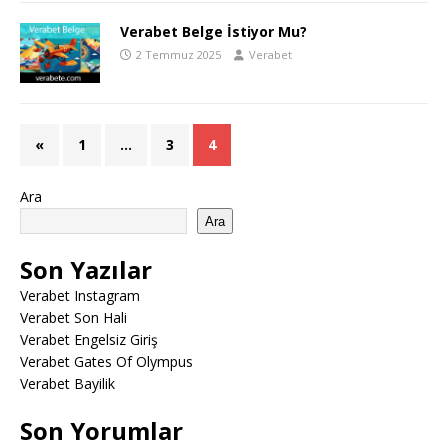
Verabet Belge İstiyor Mu?
2 Temmuz 2025
Verabet
«
1
…
3
4
Ara
Ara
Son Yazılar
Verabet Instagram
Verabet Son Hali
Verabet Engelsiz Giriş
Verabet Gates Of Olympus
Verabet Bayilik
Son Yorumlar