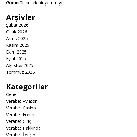
Görüntülenecek bir yorum yok.
Arşivler
Şubat 2026
Ocak 2026
Aralık 2025
Kasım 2025
Ekim 2025
Eylül 2025
Ağustos 2025
Temmuz 2025
Kategoriler
Genel
Verabet Aviator
Verabet Casino
Verabet Forum
Verabet Giriş
Verabet Hakkında
Verabet İletişim