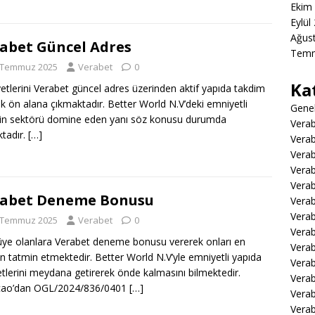
Ekim
Eylül
Ağus
abet Güncel Adres
Temm
 Temmuz 2025
Verabet
0
Ka
yetlerini Verabet güncel adres üzerinden aktif yapıda takdim
k ön alana çıkmaktadır. Better World N.V’deki emniyetli
Gene
tin sektörü domine eden yanı söz konusu durumda
Verab
tadır.
[…]
Verab
Vera
Verab
Vera
rabet Deneme Bonusu
Verab
Verab
 Temmuz 2025
Verabet
0
Vera
üye olanlara Verabet deneme bonusu vererek onları en
Verab
n tatmin etmektedir. Better World N.V’yle emniyetli yapıda
Vera
tlerini meydana getirerek önde kalmasını bilmektedir.
Verab
cao’dan OGL/2024/836/0401
[…]
Vera
Vera