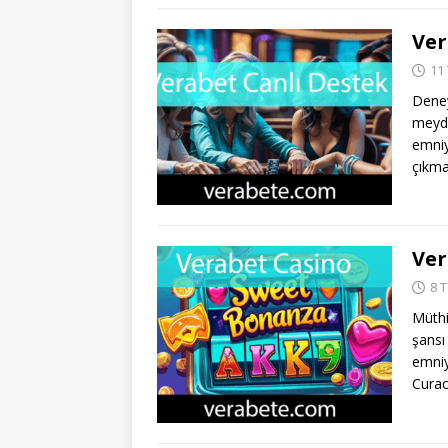
Ver
11
Deney
meyda
emniy
çıkma
Ver
8 
Müthi
şansı
emniy
Curac