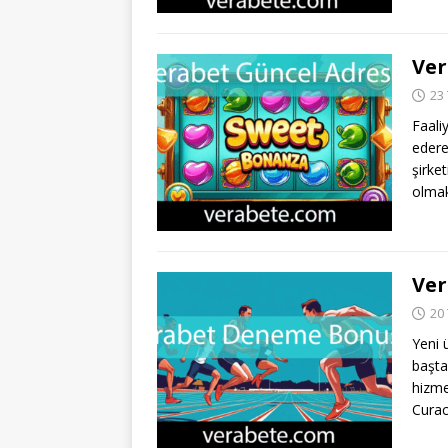
Ver
23
Faali
edere
şirke
olmak
Ve
20
Yeni 
başta
hizme
Cura