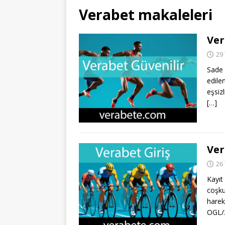
Verabet
makaleleri
Ver
29
Sade 
edile
eşsiz
[…]
Ver
26
Kayıt
coşku
harek
OGL/2