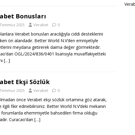
Verab
abet Bonusları
 Temmuz 2025
Verabet
0
lanlara Verabet bonusları aracılığıyla ciddi desteklerini
ken ön alandadır. Better World N.V’den emniyetiyle
tlerini meydana getirerek daima değer görmektedir.
ao’dan OGL/2024/836/0401 lisansıyla muvaffakiyetteki
ını
[…]
abet Ekşi Sözlük
 Temmuz 2025
Verabet
0
lmadan önce Verabet ekşi sözlük ortamına göz atarak,
e ilgili fikir edinebilirsiniz. Better World N.V’deki mekanın
li forumlarda ehemmiyetle bahsedilen firma olduğu
adır. Curacao’dan
[…]