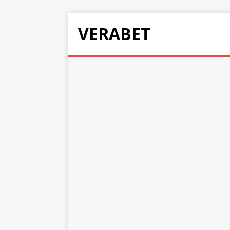
VERABET