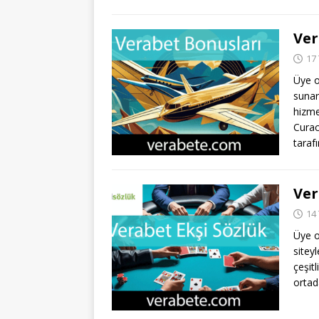
Ver
17
Üye o
sunar
hizme
Curac
taraf
Ver
14
Üye o
siteyl
çeşit
ortad