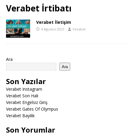
Verabet İrtibatı
Verabet İletişim
4 Ağustos 2025
Verabet
Ara
Ara
Son Yazılar
Verabet Instagram
Verabet Son Hali
Verabet Engelsiz Giriş
Verabet Gates Of Olympus
Verabet Bayilik
Son Yorumlar